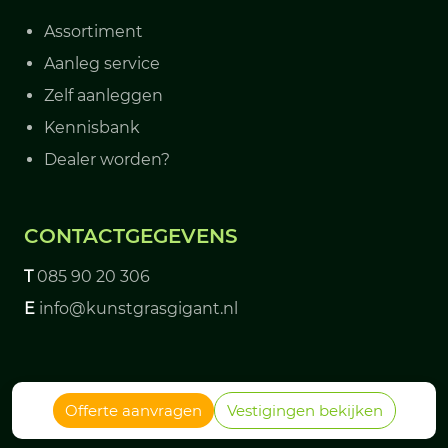
Assortiment
Aanleg service
Zelf aanleggen
Kennisbank
Dealer worden?
CONTACTGEGEVENS
T
085 90 20 306
E
info@kunstgrasgigant.nl
© 2026 - Kunstgrasgigant
Offerte aanvragen
Vestigingen bekijken
Algemene voorwaarden
|
Privacy policy