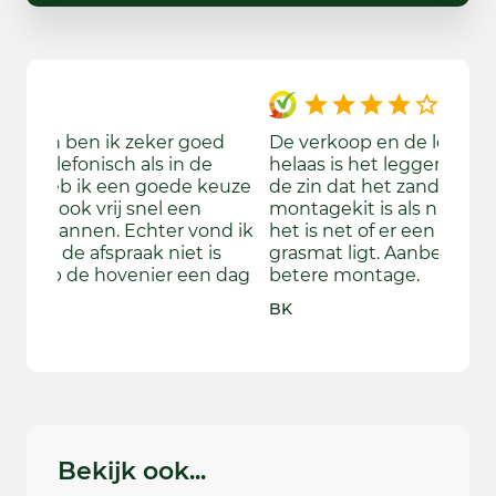
ed
De verkoop en de levering was vijf sterren
We wa
e
helaas is het leggen mij tegen gevallen in
gekom
keuze
de zin dat het zand niet vlak is en de
bekijk
montagekit is als niet evenredig verdeeld
aange
nd ik
het is net of er een tuinslang onder de
door d
is
grasmat ligt. Aanbeveling Ja mits een
ook wa
 dag
betere montage.
beslu
door d
BK
Rebecc
Bekijk ook...