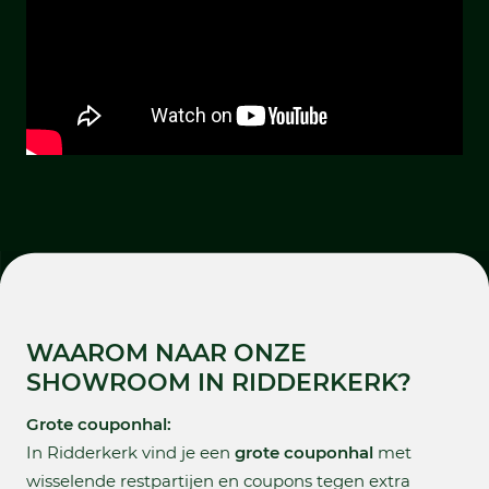
WAAROM NAAR ONZE
SHOWROOM IN RIDDERKERK?
Grote couponhal:
In Ridderkerk vind je een
grote couponhal
met
wisselende restpartijen en coupons tegen extra