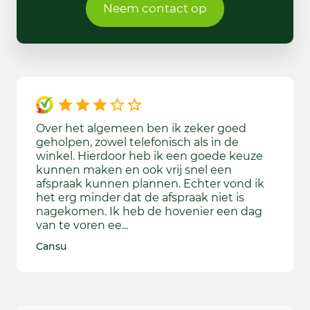
Neem contact op
Over het algemeen ben ik zeker goed
De ver
geholpen, zowel telefonisch als in de
helaas
winkel. Hierdoor heb ik een goede keuze
de zin
kunnen maken en ook vrij snel een
montag
afspraak kunnen plannen. Echter vond ik
het is
het erg minder dat de afspraak niet is
grasma
nagekomen. Ik heb de hovenier een dag
beter
van te voren ee...
BK
Cansu