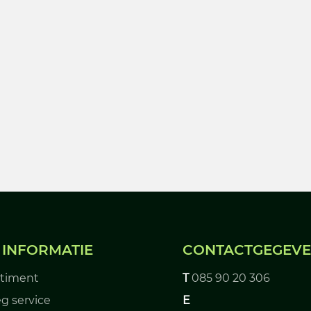
 INFORMATIE
CONTACTGEGEV
rtiment
T
085 90 20 306
g service
E