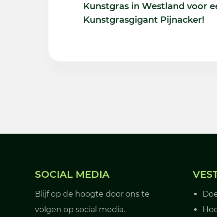
Kunstgras in Westland voor ee
Kunstgrasgigant Pijnacker!
SOCIAL MEDIA
VES
Blijf op de hoogte door ons te
Do
volgen op social media.
Hoo