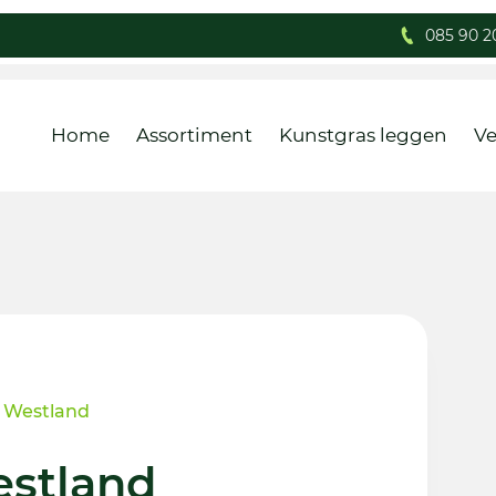
085 90 2
Home
Assortiment
Kunstgras leggen
Ve
 Westland
estland