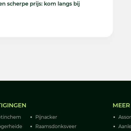
n scherpe prijs: kom langs bij
TIGINGEN
MEER
etinchem
Pijnacker
Asso
gerheide
Raamsdonksveer
Aanle