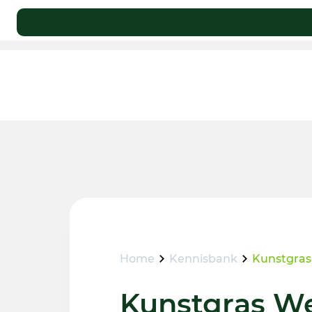
Home
Kennisbank
Kunstgras
Kunstgras W