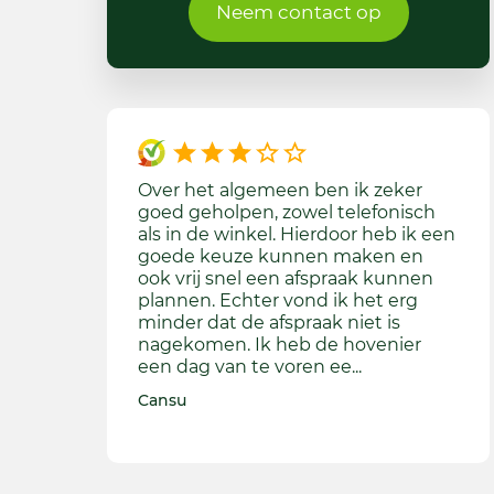
Neem contact op
Over het algemeen ben ik zeker
De 
goed geholpen, zowel telefonisch
ster
als in de winkel. Hierdoor heb ik een
tege
goede keuze kunnen maken en
zan
ook vrij snel een afspraak kunnen
is a
plannen. Echter vond ik het erg
net
minder dat de afspraak niet is
gra
nagekomen. Ik heb de hovenier
een
een dag van te voren ee...
BK
Cansu