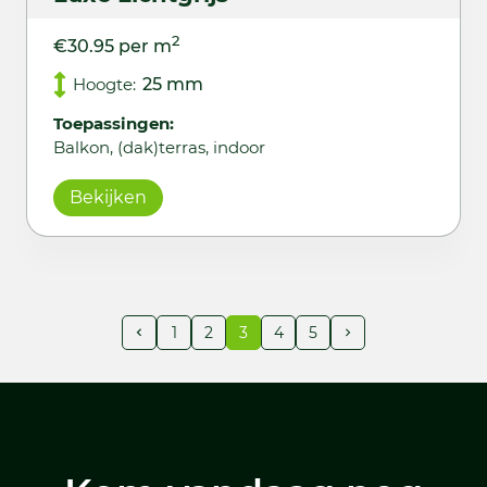
2
€30.95 per m
Hoogte:
25 mm
Toepassingen:
Balkon, (dak)terras, indoor
Bekijken
1
2
3
4
5