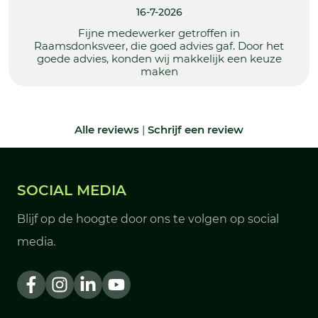
16-7-2026
Fijne medewerker getroffen in
Raamsdonksveer, die goed advies gaf. Door het
goede advies, konden wij makkelijk een keuze
maken
Alle reviews
|
Schrijf een review
SOCIAL MEDIA
Blijf op de hoogte door ons te volgen op social
media.