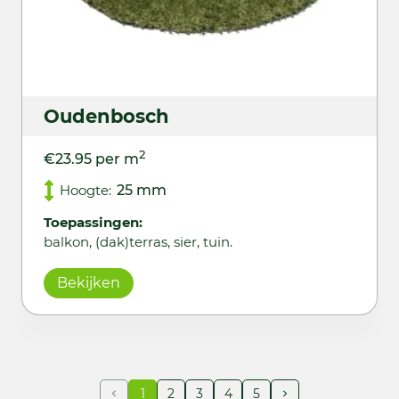
Oudenbosch
2
€23.95 per m
Hoogte:
25 mm
Toepassingen:
balkon, (dak)terras, sier, tuin.
Bekijken
1
2
3
4
5