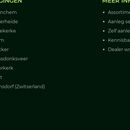
GINGEN
MEER IN
inchem
Assortim
erheide
Aanleg se
ekerke
Zelf aan
um
Kennisb
cker
Dealer w
sdonksveer
erkerk
t
sdorf (Zwitserland)