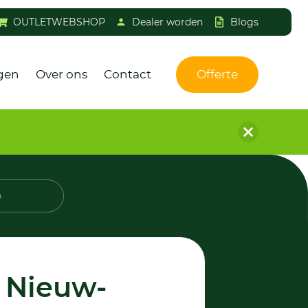
OUTLETWEBSHOP
Dealer worden
Blogs
gen
Over ons
Contact
Offerte
p
 Nieuw-