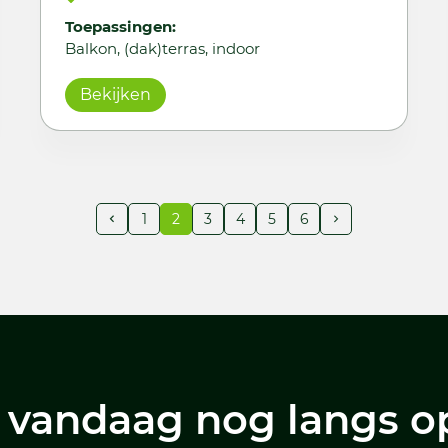
Toepassingen:
Balkon, (dak)terras, indoor
Bekijken
1
2
3
4
5
6
vandaag nog langs o