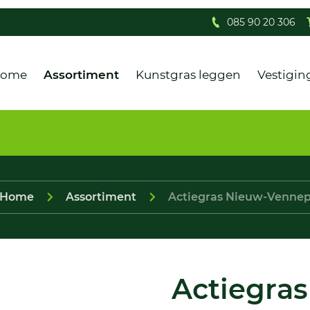
085 90 20 306
ome
Assortiment
Kunstgras leggen
Vestigin
Home
Assortiment
Actiegras Nieuw-Venne
Actiegras