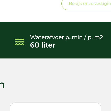
Bekijk onze vestigi
Waterafvoer p. min / p. m2
60 liter
n