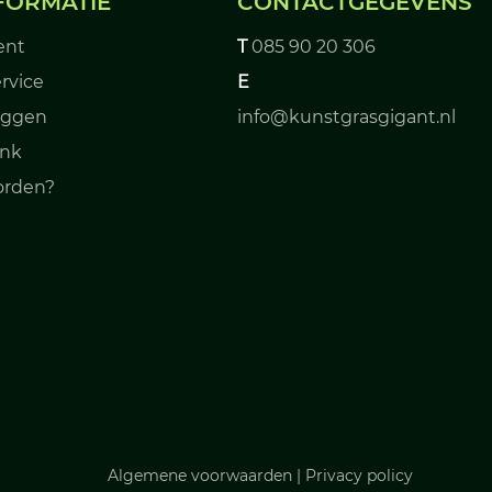
FORMATIE
CONTACTGEGEVENS
ent
T
085 90 20 306
rvice
E
leggen
info@kunstgrasgigant.nl
ank
orden?
Algemene voorwaarden
|
Privacy policy