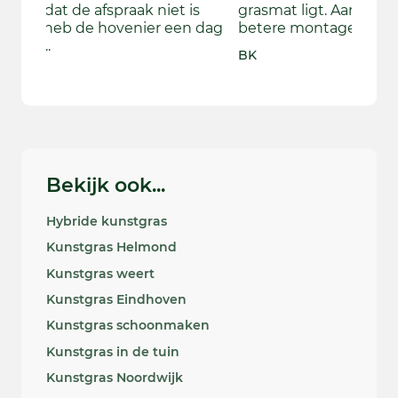
is
grasmat ligt. Aanbeveling Ja mits een
ook wa
 dag
betere montage.
beslu
door d
BK
Rebecc
Bekijk ook...
Hybride kunstgras
Kunstgras Helmond
Kunstgras weert
Kunstgras Eindhoven
Kunstgras schoonmaken
Kunstgras in de tuin
Kunstgras Noordwijk