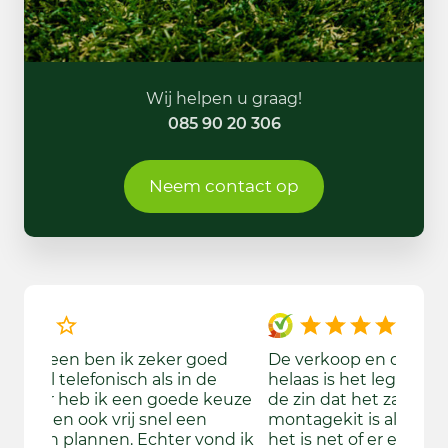
Wij helpen u graag!
085 90 20 306
Neem contact op
ed
De verkoop en de levering was vijf sterren
We wa
e
helaas is het leggen mij tegen gevallen in
gekom
keuze
de zin dat het zand niet vlak is en de
bekijk
montagekit is als niet evenredig verdeeld
aange
nd ik
het is net of er een tuinslang onder de
door d