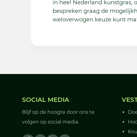
in heel Nederland kunstgras,
bespreken graag de mogelijkh
weloverwogen keuze kunt ma
SOCIAL MEDIA
VES
Blijf op de hoogte door ons te
Do
volgen op social media.
Hoo
Kou