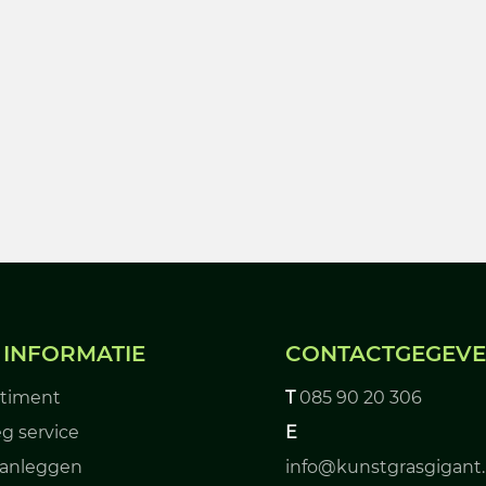
 INFORMATIE
CONTACTGEGEV
rtiment
T
085 90 20 306
g service
E
aanleggen
info@kunstgrasgigant.