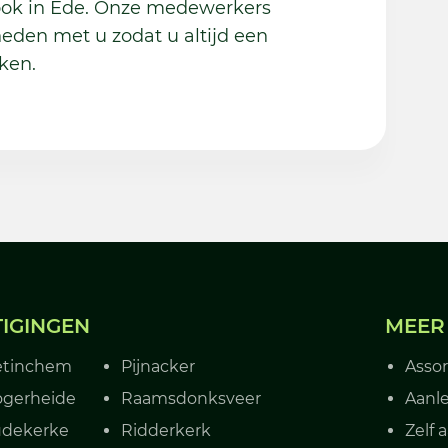
 ook in Ede. Onze medewerkers
eden met u zodat u altijd een
ken.
TIGINGEN
MEER
etinchem
Pijnacker
Asso
gerheide
Raamsdonksveer
Aanle
dekerke
Ridderkerk
Zelf 