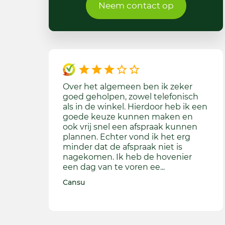
Neem contact op
Over het algemeen ben ik zeker
De 
goed geholpen, zowel telefonisch
ster
als in de winkel. Hierdoor heb ik een
tege
goede keuze kunnen maken en
zan
ook vrij snel een afspraak kunnen
is a
plannen. Echter vond ik het erg
net
minder dat de afspraak niet is
gra
nagekomen. Ik heb de hovenier
een
een dag van te voren ee...
BK
Cansu