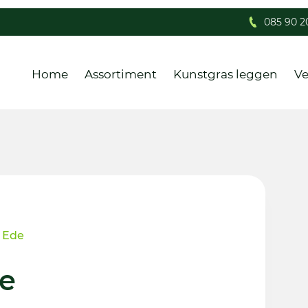
085 90 2
Home
Assortiment
Kunstgras leggen
Ve
 Ede
e