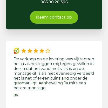
085 90 20 306
Neem contact op
ed
De verkoop en de levering was vijf sterren
We wa
e
helaas is het leggen mij tegen gevallen in
gekom
keuze
de zin dat het zand niet vlak is en de
bekijk
montagekit is als niet evenredig verdeeld
aange
nd ik
het is net of er een tuinslang onder de
door d
is
grasmat ligt. Aanbeveling Ja mits een
ook wa
 dag
betere montage.
beslu
door d
BK
Rebecc