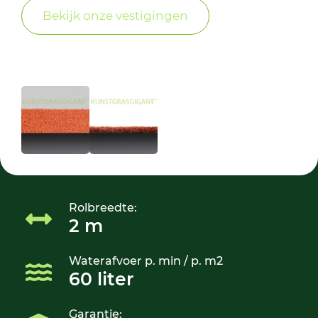
Bekijk onze vestigingen
Rolbreedte:
2 m
Waterafvoer p. min / p. m2
60 liter
Garantie: