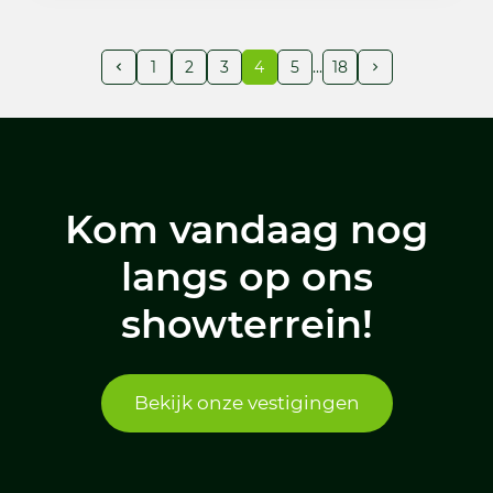
1
2
3
4
5
18
Kom vandaag nog
langs op ons
showterrein!
Bekijk onze vestigingen