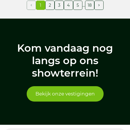
1
2
3
4
5
18
Kom vandaag nog
langs op ons
showterrein!
Bekijk onze vestigingen