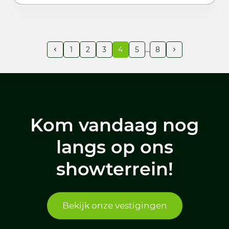
1
2
3
4
5
8
Kom vandaag nog
langs op ons
showterrein!
Bekijk onze vestigingen