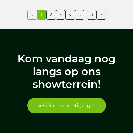
1
2
3
4
5
8
Kom vandaag nog
langs op ons
showterrein!
Bekijk onze vestigingen