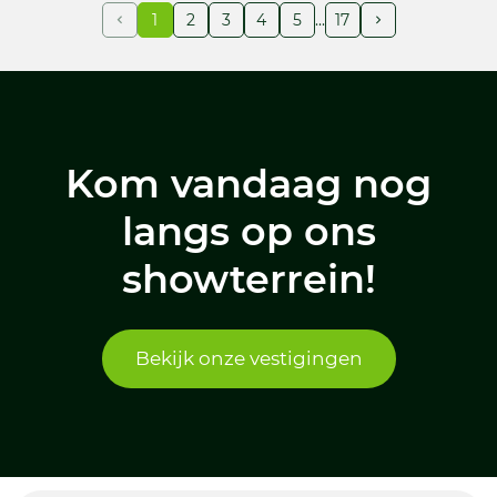
1
2
3
4
5
17
Kom vandaag nog
langs op ons
showterrein!
Bekijk onze vestigingen