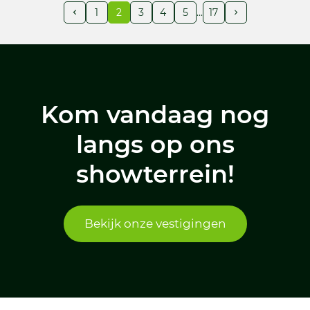
1
2
3
4
5
17
Kom vandaag nog
langs op ons
showterrein!
Bekijk onze vestigingen