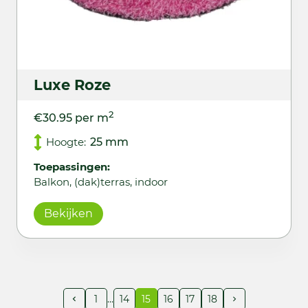
Luxe Roze
2
€30.95 per m
Hoogte:
25 mm
Toepassingen:
Balkon, (dak)terras, indoor
Bekijken
1
14
15
16
17
18