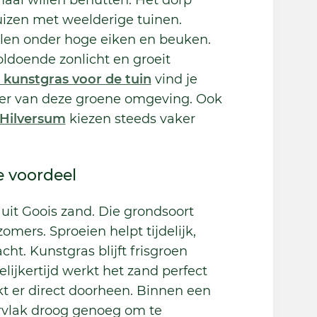
maal willen benutten. Het dorp
izen met weelderige tuinen.
celen onder hoge eiken en beuken.
oldoende zonlicht en groeit
 kunstgras voor de tuin
vind je
feer van deze groene omgeving. Ook
Hilversum
kiezen steeds vaker
e voordeel
it Goois zand. Die grondsoort
omers. Sproeien helpt tijdelijk,
ht. Kunstgras blijft frisgroen
lijkertijd werkt het zand perfect
t er direct doorheen. Binnen een
ervlak droog genoeg om te