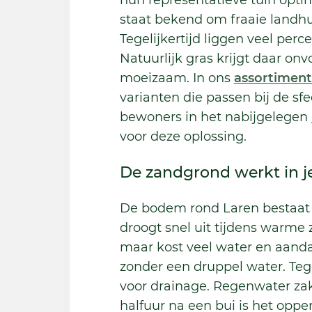
hun representatieve tuin opti
staat bekend om fraaie landhu
Tegelijkertijd liggen veel per
Natuurlijk gras krijgt daar onv
moeizaam. In ons
assortiment
varianten die passen bij de s
bewoners in het nabijgelegen
voor deze oplossing.
De zandgrond werkt in j
De bodem rond Laren bestaat u
droogt snel uit tijdens warme z
maar kost veel water en aandac
zonder een druppel water. Tege
voor drainage. Regenwater zak
halfuur na een bui is het opp