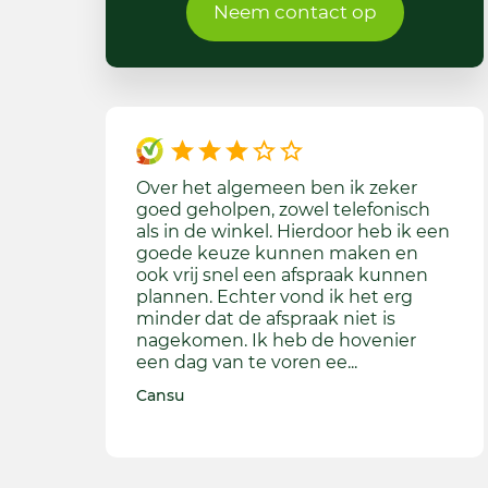
Neem contact op
en ik zeker
De verkoop en de levering was vijf
We 
l telefonisch
sterren helaas is het leggen mij
gek
rdoor heb ik een
tegen gevallen in de zin dat het
te 
n maken en
zand niet vlak is en de montagekit
dri
spraak kunnen
is als niet evenredig verdeeld het is
goe
 ik het erg
net of er een tuinslang onder de
hoo
ak niet is
grasmat ligt. Aanbeveling Ja mits
wat
de hovenier
een betere montage.
bes
ee...
wer
BK
Wout
Reb