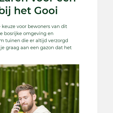
bij het Gooi
e keuze voor bewoners van dit
De bosrijke omgeving en
om tuinen die er altijd verzorgd
Over het algemeen b
 je graag aan een gazon dat het
goed geholpen, zowe
als in de winkel. Hie
goede keuze kunne
ook vrij snel een af
plannen. Echter vond
minder dat de afspra
nagekomen. Ik heb 
een dag van te voren 
Cansu