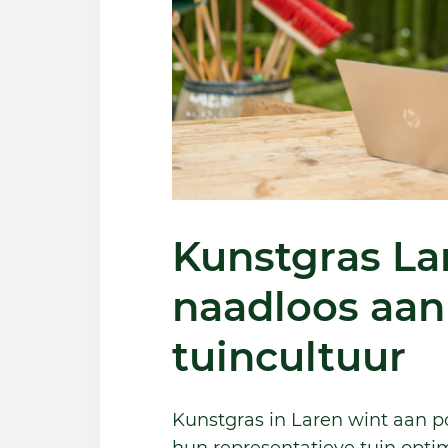
Kunstgras Lar
naadloos aan 
tuincultuur
Kunstgras in Laren wint aan p