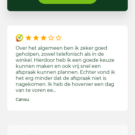
Over het algemeen ben ik zeker goed
De ver
geholpen, zowel telefonisch als in de
helaas
winkel. Hierdoor heb ik een goede keuze
de zin
kunnen maken en ook vrij snel een
montag
afspraak kunnen plannen. Echter vond ik
het is
het erg minder dat de afspraak niet is
grasma
nagekomen. Ik heb de hovenier een dag
beter
van te voren ee...
BK
Cansu