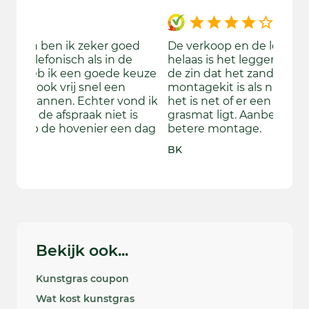
ed
De verkoop en de levering was vijf sterren
We wa
e
helaas is het leggen mij tegen gevallen in
gekom
keuze
de zin dat het zand niet vlak is en de
bekijk
montagekit is als niet evenredig verdeeld
aange
nd ik
het is net of er een tuinslang onder de
door d
is
grasmat ligt. Aanbeveling Ja mits een
ook wa
 dag
betere montage.
beslu
door d
BK
Rebecc
Bekijk ook...
Kunstgras coupon
Wat kost kunstgras