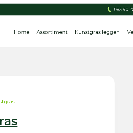
085 90 2
Home
Assortiment
Kunstgras leggen
Ve
stgras
ras