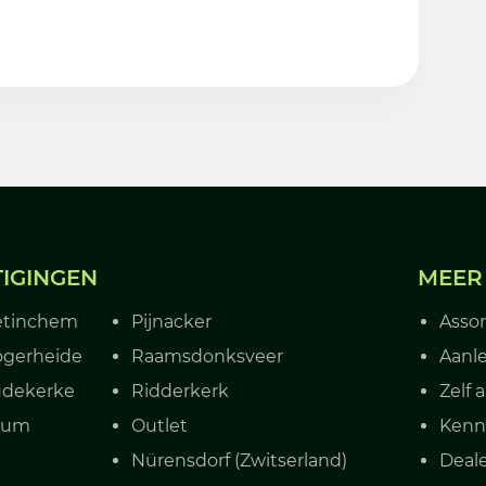
TIGINGEN
MEER
etinchem
Pijnacker
Asso
gerheide
Raamsdonksveer
Aanle
dekerke
Ridderkerk
Zelf 
rum
Outlet
Kenn
Nürensdorf (Zwitserland)
Deal