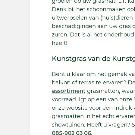
groeien op uw grasmat. Dit k
Denk bij het schoonmaken ook
uitwerpselen van (huis)diere
beschadigingen aan uw gras do
zuren. Dat is al het onderho
heeft!
Kunstgras van de Kunst
Bent u klaar om het gemak va
balkon of terras te ervaren? 
assortiment
grasmatten, waar
voorraad ligt op een van onze 
onze website voor een indruk
grasmatten in het echt ervare
showtuinen. Heeft u vragen? St
085-902 03 06
.