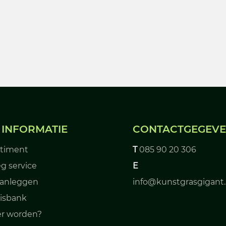
 INFORMATIE
CONTACTGEGEV
rtiment
T
085 90 20 306
g service
E
aanleggen
info@kunstgrasgigant.
isbank
er worden?