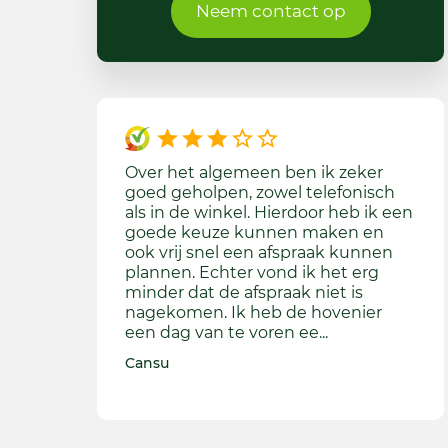
Neem contact op
Over het algemeen ben ik zeker
De 
goed geholpen, zowel telefonisch
ster
als in de winkel. Hierdoor heb ik een
tege
goede keuze kunnen maken en
zan
ook vrij snel een afspraak kunnen
is a
plannen. Echter vond ik het erg
net
minder dat de afspraak niet is
gra
nagekomen. Ik heb de hovenier
een
een dag van te voren ee...
BK
Cansu